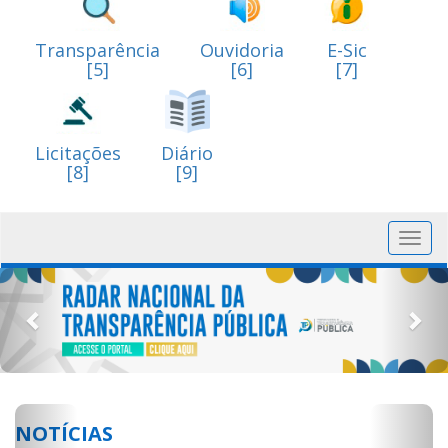
Transparência
Ouvidoria
E-Sic
[5]
[6]
[7]
Licitações
Diário
[8]
[9]
Toggl
navig
Previous
Nex
Previous
Next
NOTÍCIAS